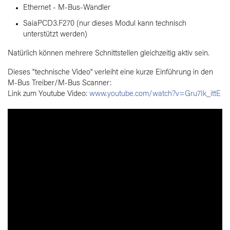
Ethernet - M-Bus-Wandler
SaiaPCD3.F270 (nur dieses Modul kann technisch
unterstützt werden)
Natürlich können mehrere Schnittstellen gleichzeitig aktiv sein.
Dieses "technische Video" verleiht eine kurze Einführung in den
M-Bus Treiber/M-Bus Scanner:
Link zum Youtube Video:
www.youtube.com/watch?v=Gru7Ik_ittE